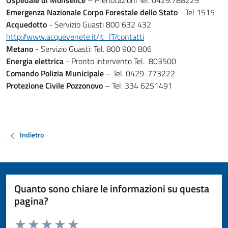
Ospedale di Monselice
– Prenotazioni Tel. 0429.788229
Emergenza Nazionale Corpo Forestale dello Stato
- Tel 1515
Acquedotto
- Servizio Guasti 800 632 432
http://www.acquevenete.it/it_IT/contatti
Metano
- Servizio Guasti: Tel. 800 900 806
Energia elettrica
- Pronto intervento Tel. 803500
Comando Polizia Municipale
– Tel. 0429-773222
Protezione Civile Pozzonovo
– Tel. 334 6251491
Indietro
Quanto sono chiare le informazioni su questa
pagina?
Valuta da 1 a 5 stelle la pagina