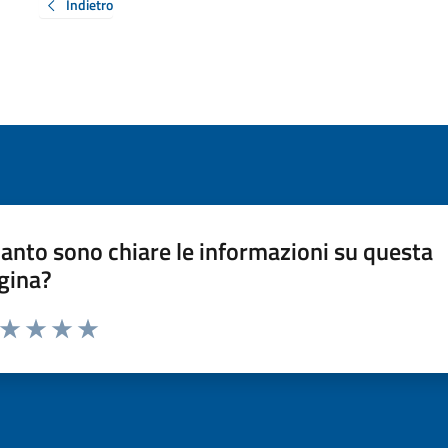
Indietro
anto sono chiare le informazioni su questa
gina?
a da 1 a 5 stelle la pagina
ta 1 stelle su 5
Valuta 2 stelle su 5
Valuta 3 stelle su 5
Valuta 4 stelle su 5
Valuta 5 stelle su 5