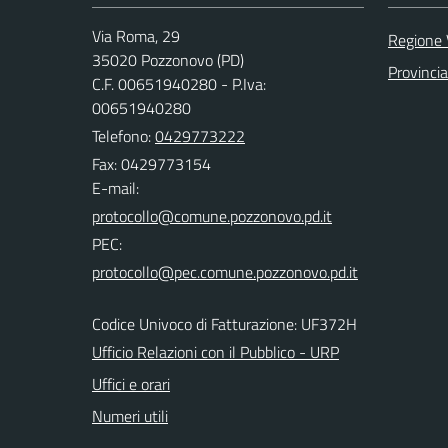
Via Roma, 29
Regione 
35020 Pozzonovo (PD)
Provinci
C.F. 00651940280 - P.Iva:
00651940280
Telefono:
0429773222
Fax: 0429773154
E-mail:
PEC:
Codice Univoco di Fatturazione: UF372H
Ufficio Relazioni con il Pubblico - URP
Uffici e orari
Numeri utili