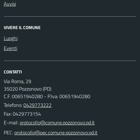
Avvisi
VIVERE IL COMUNE
Luoghi
Eventi
CONTATTI
Via Roma, 29
35020 Pozzonovo (PD)
C.F. 00651940280 - P.Iva: 00651940280
Telefono:
0429773222
Fax: 0429773154
E-mail:
PEC: