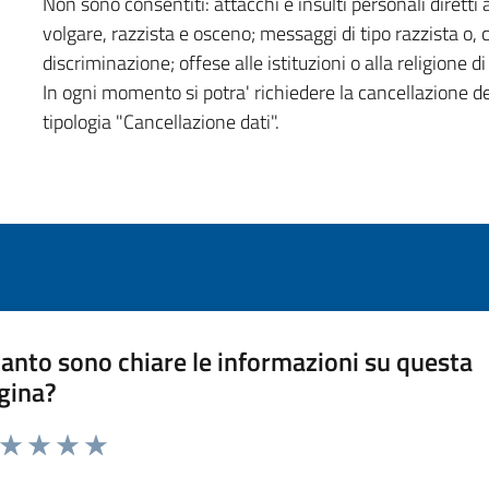
Non sono consentiti: attacchi e insulti personali diretti a
volgare, razzista e osceno; messaggi di tipo razzista o,
discriminazione; offese alle istituzioni o alla religione 
In ogni momento si potra' richiedere la cancellazione d
tipologia "Cancellazione dati".
anto sono chiare le informazioni su questa
gina?
a da 1 a 5 stelle la pagina
ta 1 stelle su 5
Valuta 2 stelle su 5
Valuta 3 stelle su 5
Valuta 4 stelle su 5
Valuta 5 stelle su 5