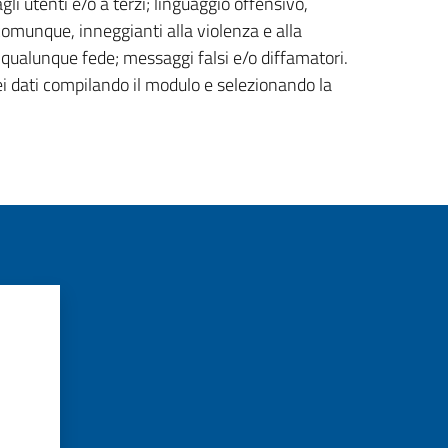
gli utenti e/o a terzi; linguaggio offensivo,
 comunque, inneggianti alla violenza e alla
di qualunque fede; messaggi falsi e/o diffamatori.
ei dati compilando il modulo e selezionando la