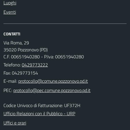
Luoghi
Eventi
CONTATTI
Via Roma, 29
35020 Pozzonovo (PD)
C.F. 00651940280 - P.Iva: 00651940280
Telefono:
0429773222
Fax: 0429773154
E-mail:
PEC:
Codice Univoco di Fatturazione: UF372H
Ufficio Relazioni con il Pubblico - URP
Uffici e orari