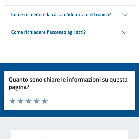
Come richiedere la carta d'identità elettronica?
Come richiedere l'accesso agli atti?
Quanto sono chiare le informazioni su questa
pagina?
Valuta da 1 a 5 stelle la pagina
Valuta 1 stelle su 5
Valuta 2 stelle su 5
Valuta 3 stelle su 5
Valuta 4 stelle su 5
Valuta 5 stelle su 5