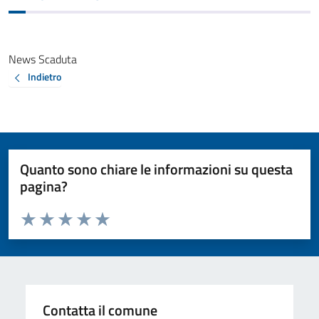
News Scaduta
Indietro
Quanto sono chiare le informazioni su questa
pagina?
Valuta da 1 a 5 stelle la pagina
Valuta 1 stelle su 5
Valuta 2 stelle su 5
Valuta 3 stelle su 5
Valuta 4 stelle su 5
Valuta 5 stelle su 5
Contatta il comune