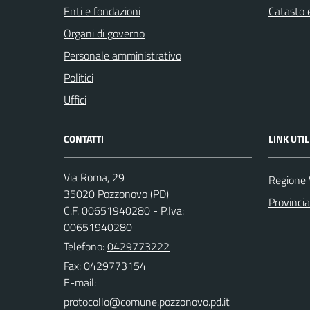
Enti e fondazioni
Catasto e
Organi di governo
Personale amministrativo
Politici
Uffici
CONTATTI
LINK UTIL
Via Roma, 29
Regione 
35020 Pozzonovo (PD)
Provinci
C.F. 00651940280 - P.Iva:
00651940280
Telefono:
0429773222
Fax: 0429773154
E-mail: