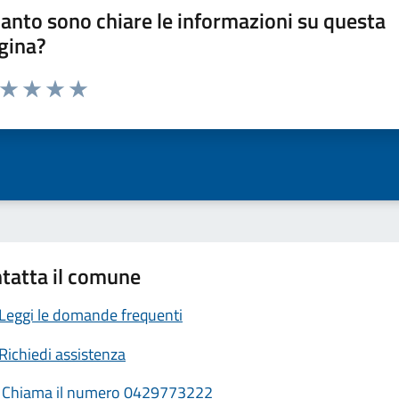
anto sono chiare le informazioni su questa
gina?
a da 1 a 5 stelle la pagina
ta 1 stelle su 5
Valuta 2 stelle su 5
Valuta 3 stelle su 5
Valuta 4 stelle su 5
Valuta 5 stelle su 5
tatta il comune
Leggi le domande frequenti
Richiedi assistenza
Chiama il numero 0429773222