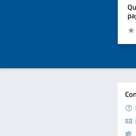
Qu
pa
Valut
Valu
Con