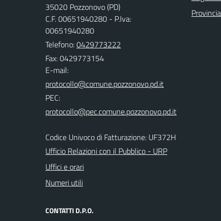
35020 Pozzonovo (PD)
Provinci
C.F. 00651940280 - P.Iva:
00651940280
Telefono:
0429773222
Fax: 0429773154
E-mail:
PEC:
Codice Univoco di Fatturazione: UF372H
Ufficio Relazioni con il Pubblico - URP
Uffici e orari
Numeri utili
CONTATTI D.P.O.