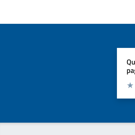
Qu
pa
Valut
Valu