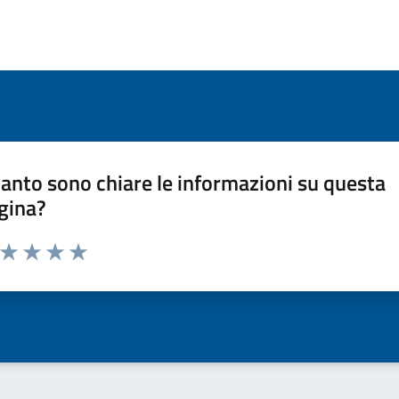
anto sono chiare le informazioni su questa
gina?
a da 1 a 5 stelle la pagina
ta 1 stelle su 5
Valuta 2 stelle su 5
Valuta 3 stelle su 5
Valuta 4 stelle su 5
Valuta 5 stelle su 5